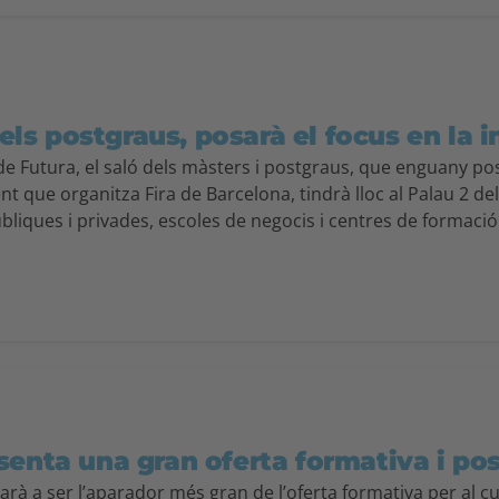
 els postgraus, posarà el focus en la i
 de Futura, el saló dels màsters i postgraus, que enguany po
t que organitza Fira de Barcelona, tindrà lloc al Palau 2 de
bliques i privades, escoles de negocis i centres de formació
enta una gran oferta formativa i posa
narà a ser l’aparador més gran de l’oferta formativa per al c