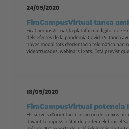
24/05/2020
FiraCampusVirtual tanca amb 
FiraCampusVirtual, la plataforma digital que Fir
dels efectes de la pandèmia Covid-19, tanca avu
noves modalitats d'orientació telemàtica han re
videotrucades, webinars i xats. Està previst que
18/05/2020
FiraCampusVirtual potencia l
Els serveis d'orientació seran un dels eixos pri
davant la impossibilitat de poder celebrar el S
més de 400 experts del saló i dels més de 130 