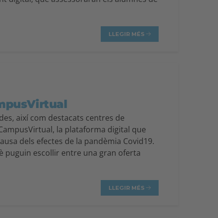
LLEGIR MÉS
ampusVirtual
ades, així com destacats centres de
raCampusVirtual, la plataforma digital que
 causa dels efectes de la pandèmia Covid19.
è puguin escollir entre una gran oferta
LLEGIR MÉS