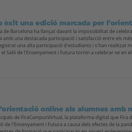
èxit una edició marcada per l’orient
a de Barcelona ha llançat davant la impossibilitat de celebr
i amb una destacada participació i satisfacció entre els mé
gistrat una alta participació d'estudiants i s'han realitzat 
 el Saló de l'Ensenyament i Futura tornin a celebrar-se en el
’orientació online als alumnes amb 
ncipals de FiraCampusVirtual, la plataforma digital que Fira 
aló de l'Ensenyament i Futura a causa dels efectes de la pa
centres de formació que participaran en aquest esdevenimen