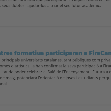
s seus dubtes i ajudar-los a triar el seu futur acadèmic.
ntres formatius participaran a FiraC
s principals universitats catalanes, tant públiques com priv
iomes o artístics, ja han confirmat la seva participació a Fi
ilitat de poder celebrar el Saló de l’Ensenyament i Futura a
de maig, potenciarà l’orientació de joves i estudiants perqu
onal.