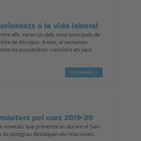
rientats a la vida laboral
ntre ells, seran un dels eixos principals de
ecinte de Montjuïc. A més, el certamen
tes les possibilitats i resoldre els seus
LLEGIR MÉS
màsters pel curs 2019-20
es novetats que presentaran durant el Saló
is de postgrau destaquen els relacionats