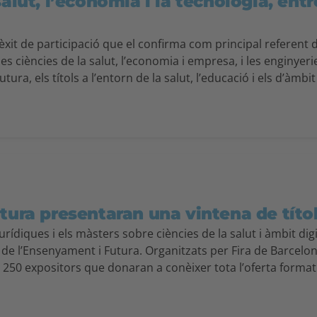
alut, l’economia i la tecnologia, entre
xit de participació que el confirma com principal referent del
es ciències de la salut, l’economia i empresa, i les enginyer
Futura, els títols a l’entorn de la salut, l’educació i els d’à
tura presentaran una vintena de títol
jurídiques i els màsters sobre ciències de la salut i àmbit di
de l’Ensenyament i Futura. Organitzats per Fira de Barcelon
e 250 expositors que donaran a conèixer tota l’oferta formati