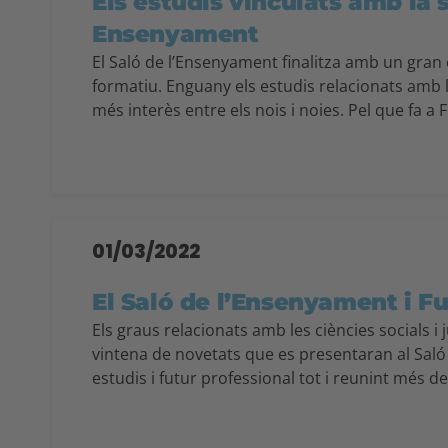
Els estudis vinculats amb la s
Ensenyament
El Saló de l’Ensenyament finalitza amb un gran è
formatiu. Enguany els estudis relacionats amb l
més interès entre els nois i noies. Pel que fa a 
01/03/2022
El Saló de l’Ensenyament i Fu
Els graus relacionats amb les ciències socials i 
vintena de novetats que es presentaran al Saló 
estudis i futur professional tot i reunint més d