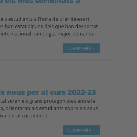
 els més sol·licitats a
s estudiants a l’hora de triar itinerari
ies han estat alguns dels que han despertat
mbit internacional han tingut major demanda.
LLEGIR MÉS
s nous per al curs 2022-23
gital seran els grans protagonistes entre la
a, orientaran als estudiants sobre els seus
va per al curs vinent.
LLEGIR MÉS