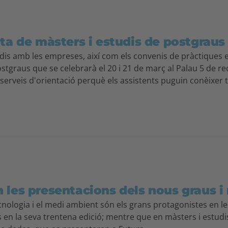
ta de màsters i estudis de postgraus o
tudis amb les empreses, així com els convenis de pràctiques e
Postgraus que se celebrarà el 20 i 21 de març al Palau 5 de r
serveis d'orientació perquè els assistents puguin conèixer to
 les presentacions dels nous graus i 
cnologia i el medi ambient són els grans protagonistes en l
 en la seva trentena edició; mentre que en màsters i estud