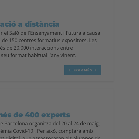
ació a distància
ar el Saló de l'Ensenyament i Futura a causa
s de 150 centres formatius expositors. Les
més de 20.000 interaccions entre
 seu format habitual l'any vinent.
LLEGIR MÉS
més de 400 experts
de Barcelona organitza del 20 al 24 de maig,
ndèmia Covid-19 . Per això, comptarà amb
t digital, que assessoraran els alumnes de