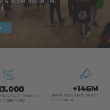
laus per triar el teu
u!
UÏT
+
146
M
13.000
IMPACTES EN MITJANS DE
PERSONALITZADES EN
COMUNICACIÓ
 D'ORIENTACIÓ