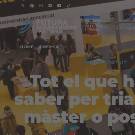
-
Recinte 
HOME
PREMSA
EBOOK GRATUÏT
Tot el que 
saber per tria
màster o po