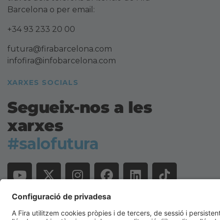
Barcelona o per email:
+34 93 233 20 00
futura@firabarcelona.com
infofira@infobarcelona.com
XARXES SOCIALS
Segueix-nos a les
xarxes
#salofutura