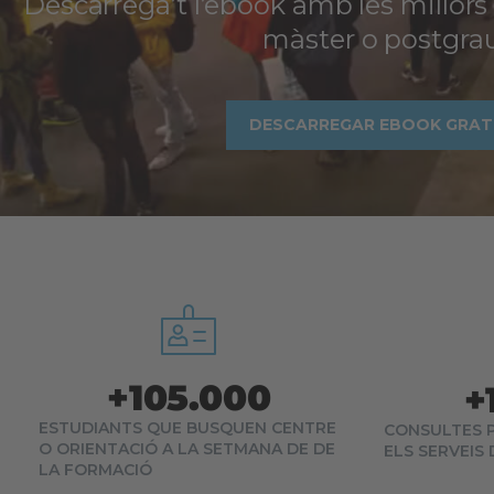
Descarrega’t l’ebook amb les millors c
màster o postgra
DESCARREGAR EBOOK GRAT
+
105.000
+
ESTUDIANTS QUE BUSQUEN CENTRE
CONSULTES 
O ORIENTACIÓ A LA SETMANA DE DE
ELS SERVEIS
LA FORMACIÓ