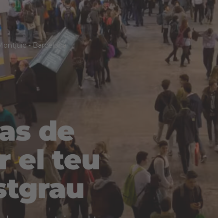
Montjuïc
-
Barcelona
has de
r el teu
stgrau