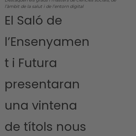
Destaquen els graus i màsters de ciències socials, de
l’àmbit de la salut i de l’entorn digital
El Saló de
l’Ensenyamen
t i Futura
presentaran
una vintena
de títols nous