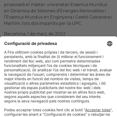
proposarà el màster universitari Erasmus Mundus
en Dinàmica de Sistemes d’Energies Renovables i
l’Erasmus Mundus en Enginyeria i Gestió Costanera i
Marítim, tots dos impartits per la UPC.
Barcelona, 1 de març de 2022
Albert Sas i Gimeno
932332378
asas@firabarcelona.com