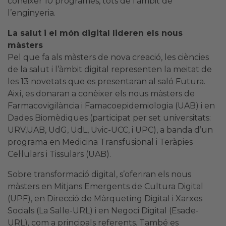
conèixer 10 programes, tots de l’àmbit de
l’enginyeria.
La salut i el món digital lideren els nous
màsters
Pel que fa als màsters de nova creació, les ciències
de la salut i l’àmbit digital representen la meitat de
les 13 novetats que es presentaran al saló Futura.
Així, es donaran a conèixer els nous màsters de
Farmacovigilància i Famacoepidemiologia (UAB) i en
Dades Biomèdiques (participat per set universitats:
URV,UAB, UdG, UdL, Uvic-UCC, i UPC), a banda d’un
programa en Medicina Transfusional i Teràpies
Cel·lulars i Tissulars (UAB).
Sobre transformació digital, s’oferiran els nous
màsters en Mitjans Emergents de Cultura Digital
(UPF), en Direcció de Màrqueting Digital i Xarxes
Socials (La Salle-URL) i en Negoci Digital (Esade-
URL), com a principals referents. També es