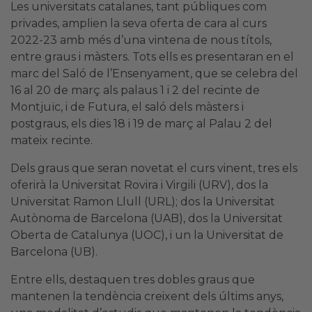
Les universitats catalanes, tant públiques com
privades, amplien la seva oferta de cara al curs
2022-23 amb més d’una vintena de nous títols,
entre graus i màsters. Tots ells es presentaran en el
marc del Saló de l’Ensenyament, que se celebra del
16 al 20 de març als palaus 1 i 2 del recinte de
Montjuïc, i de Futura, el saló dels màsters i
postgraus, els dies 18 i 19 de març al Palau 2 del
mateix recinte.
Dels graus que seran novetat el curs vinent, tres els
oferirà la Universitat Rovira i Virgili (URV), dos la
Universitat Ramon Llull (URL); dos la Universitat
Autònoma de Barcelona (UAB), dos la Universitat
Oberta de Catalunya (UOC), i un la Universitat de
Barcelona (UB).
Entre ells, destaquen tres dobles graus que
mantenen la tendència creixent dels últims anys,