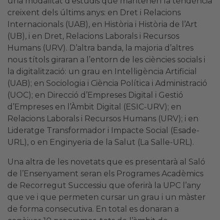
una modalitat d’estudis que mantenen la tendència
creixent dels últims anys: en Dret i Relacions
Internacionals (UAB), en Història i Història de l’Art
(UB), i en Dret, Relacions Laborals i Recursos
Humans (URV). D’altra banda, la majoria d’altres
nous títols giraran a l’entorn de les ciències socials i
la digitalització: un grau en Intel·ligència Artificial
(UAB); en Sociologia i Ciència Política i Administració
(UOC); en Direcció d’Empreses Digital i Gestió
d’Empreses en l’Àmbit Digital (ESIC-URV); en
Relacions Laborals i Recursos Humans (URV); i en
Lideratge Transformador i Impacte Social (Esade-
URL), o en Enginyeria de la Salut (La Salle-URL).
Una altra de les novetats que es presentarà al Saló
de l’Ensenyament seran els Programes Acadèmics
de Recorregut Successiu que oferirà la UPC l’any
que ve i que permeten cursar un grau i un màster
de forma consecutiva. En total es donaran a