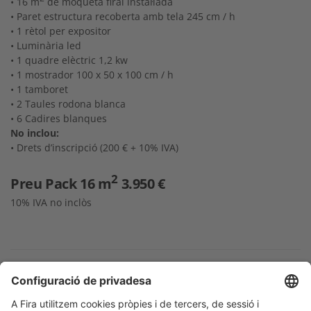
• 16 m
de moqueta firal instal·lada
• Paret estructura recoberta amb tela 245 cm / h
• 1 rètol per expositor
• Luminària led
• 1 quadre elèctric 1,2 kw
• 1 mostrador 100 x 50 x 100 cm / h
• 1 tamboret
• 2 Taules rodona blanca
• 6 Cadires blanques
No inclou:
• Drets d’inscripció (200 € + 10% IVA)
2
Preu Pack 16 m
3.950 €
10% IVA no inclòs
Possibilitat de
personalitzar el teu
stand amb una
lona