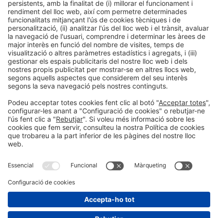
1 Lona 400 x 249 cm
912 €
2 Lones 400 x 249 cm
1.613,54 €
Informació general
Avís legal
Política de privacitat
Política de cookies
#salofutura
a les xarxes socials