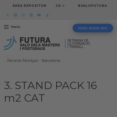
ÀREA EXPOSITOR
CA
#SALOFUTURA
Menú
VIDEO RESUM 2022
-
Recinte Montjuïc
-
Barcelona
3. STAND PACK 16
m2 CAT