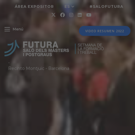
ÁREA EXPOSITOR
ES
#SALOFUTURA
Menú
VIDEO RESUMEN 2022
-
Recinto Montjuïc
-
Barcelona