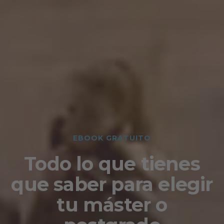
EBOOK GRATUITO
Todo lo que tienes
que saber para elegir
tu máster o